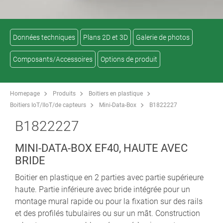
Données techniques
Plans 2D et 3D
Galerie de photos
Composants/Accessoires
Options de produit
Homepage
Produits
Boitiers en plastique
Boitiers IoT/IIoT/de capteurs
Mini-Data-Box
B1822227
B1822227
MINI-DATA-BOX EF40, HAUTE AVEC
BRIDE
Boitier en plastique en 2 parties avec partie supérieure
haute. Partie inférieure avec bride intégrée pour un
montage mural rapide ou pour la fixation sur des rails
et des profilés tubulaires ou sur un mât. Construction