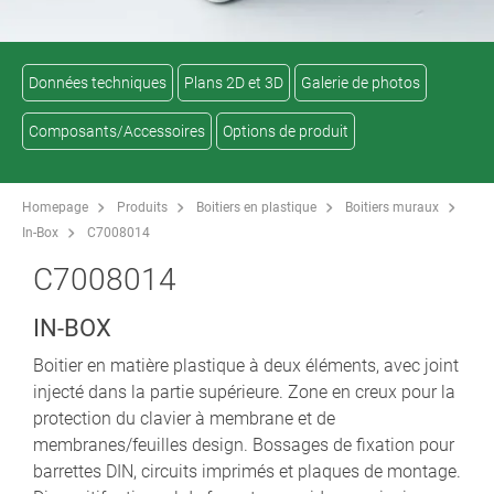
Données techniques
Plans 2D et 3D
Galerie de photos
Composants/Accessoires
Options de produit
Homepage
Produits
Boitiers en plastique
Boitiers muraux
In-Box
C7008014
C7008014
IN-BOX
Boitier en matière plastique à deux éléments, avec joint
injecté dans la partie supérieure. Zone en creux pour la
protection du clavier à membrane et de
membranes/feuilles design. Bossages de fixation pour
barrettes DIN, circuits imprimés et plaques de montage.