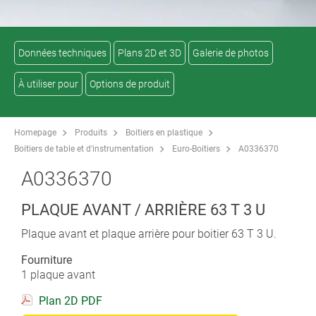
Données techniques
Plans 2D et 3D
Galerie de photos
À utiliser pour
Options de produit
Homepage
Produits
Boitiers en plastique
Boitiers de table et d'instrumentation
Euro-Boitiers
A0336370
A0336370
PLAQUE AVANT / ARRIÈRE 63 T 3 U
Plaque avant et plaque arrière pour boitier 63 T 3 U.
Fourniture
1 plaque avant
Plan 2D PDF