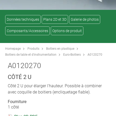
Données techniques
Plans 2D et 3D
Galerie de photos
Composants/Accessoires
Options de produit
Homepage
Produits
Boitiers en plastique
Boitiers de table et d'instrumentation
Euro-Boitiers
A0120270
A0120270
CÔTÉ 2 U
Côté 2 U pour élarger l'hauteur. Possible à combiner
avec coquille de boitiers (encliquetage fiable).
Fourniture
1 côté