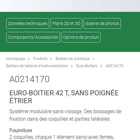
Données techniques
Plans 2D et 3D
Galerie de photos
Composants/Accessoires
Options de produit
Homepage
Produits
Boitiers en plastique
Boitiers de table et d'instrumentation
Euro-Boitiers
A0214170
A0214170
EURO-BOITIER 42 T, SANS POIGNÉE
ÉTRIER
Système modulaire sans vissage. Des bossages de
fixation dans des coquilles et parties latérales.
Fourniture
2 coquilles, chaque 1 élément sans/avec fentes,