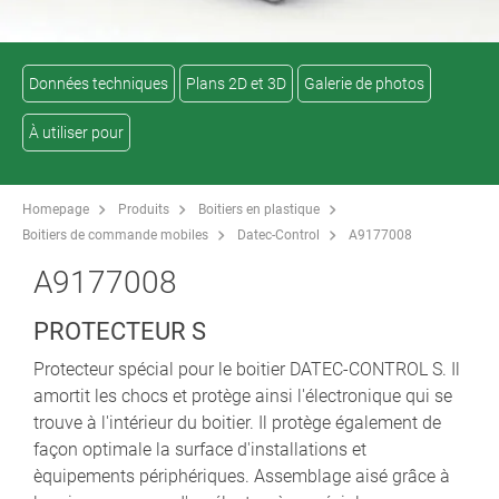
Données techniques
Plans 2D et 3D
Galerie de photos
À utiliser pour
Homepage
Produits
Boitiers en plastique
Boitiers de commande mobiles
Datec-Control
A9177008
A9177008
PROTECTEUR S
Protecteur spécial pour le boitier DATEC-CONTROL S. Il
amortit les chocs et protège ainsi l'électronique qui se
trouve à l'intérieur du boitier. Il protège également de
façon optimale la surface d'installations et
èquipements périphériques. Assemblage aisé grâce à