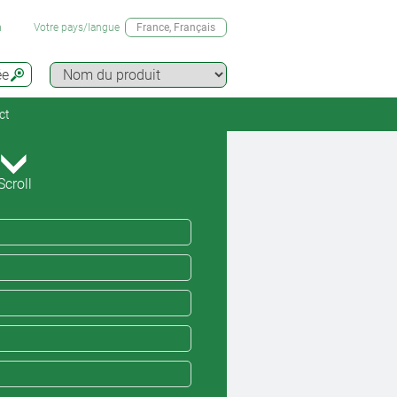
n
Votre pays/langue
France
, Français
ée
ct
Scroll