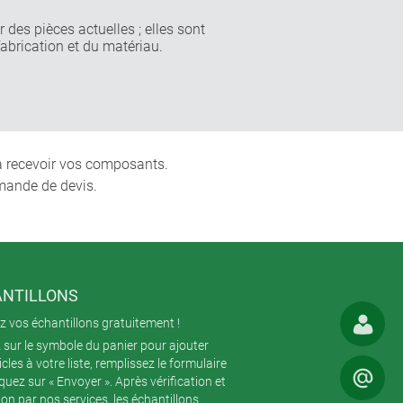
 des pièces actuelles ; elles sont
fabrication et du matériau.
 à recevoir vos composants.
mande de devis.
NTILLONS
 vos échantillons gratuitement !
 sur le symbole du panier pour ajouter
icles à votre liste, remplissez le formulaire
iquez sur « Envoyer ». Après vérification et
ion par nos services, les échantillons