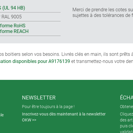
 (UL 94 HB)
Merci de prendre les cotes sur
sujettes à des tolérances de 
r RAL 9005
forme RoHS
nforme REACH
boitiers selon vos besoins. Livrés clés en main, ils sont prêts
isation disponibles pour A9176139
et transmettez-nous votre de
NEWSLETTER
ÉCHA
Pour être toujours à la page !
Obtenez
Inscrivez-vous dès maintenant à la newsletter
Cliquez
ale
OKW >>
des art
puis cl
validat