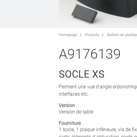
Homepage
Produits
Boitiers en plasti
A9176139
SOCLE XS
Perment une vue d'angle erdonomiqu
interfaces etc.
Version
Version de table
Fourniture
1 socle, 1 plaque inférieure, vis de f
carte, éléments d´obturation, pieds