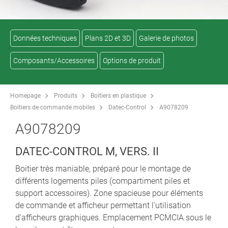
Données techniques
Plans 2D et 3D
Galerie de photos
Composants/Accessoires
Options de produit
Homepage
Produits
Boitiers en plastique
Boitiers de commande mobiles
Datec-Control
A9078209
A9078209
DATEC-CONTROL M, VERS. II
Boitier très maniable, préparé pour le montage de
différents logements piles (compartiment piles et
support accessoires). Zone spacieuse pour éléments
de commande et afficheur permettant l'utilisation
d'afficheurs graphiques. Emplacement PCMCIA sous le