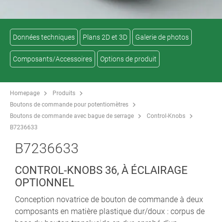
Données techniques
Plans 2D et 3D
Galerie de photos
Composants/Accessoires
Options de produit
Homepage
Produits
Boutons de commande pour potentiomètres
Boutons de commande avec bague de serrage
Control-Knobs
B7236633
B7236633
CONTROL-KNOBS 36, À ÉCLAIRAGE
OPTIONNEL
Conception novatrice de bouton de commande à deux
composants en matière plastique dur/doux : corpus de