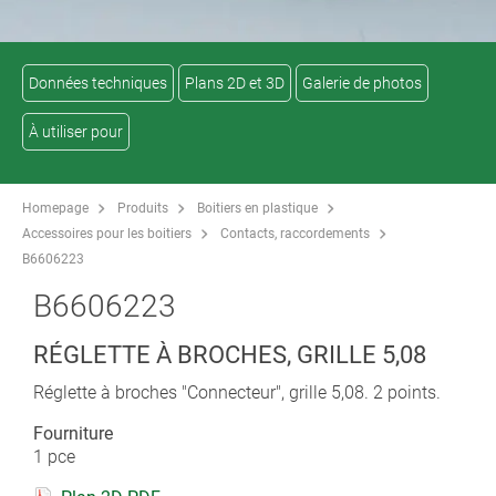
Données techniques
Plans 2D et 3D
Galerie de photos
À utiliser pour
Homepage
Produits
Boitiers en plastique
Accessoires pour les boitiers
Contacts, raccordements
B6606223
B6606223
RÉGLETTE À BROCHES, GRILLE 5,08
Réglette à broches "Connecteur", grille 5,08. 2 points.
Fourniture
1 pce