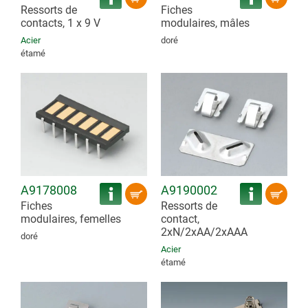
Ressorts de
Fiches
contacts, 1 x 9 V
modulaires, mâles
Acier
doré
étamé
A9178008
A9190002
Fiches
Ressorts de
modulaires, femelles
contact,
2xN/2xAA/2xAAA
doré
Acier
étamé