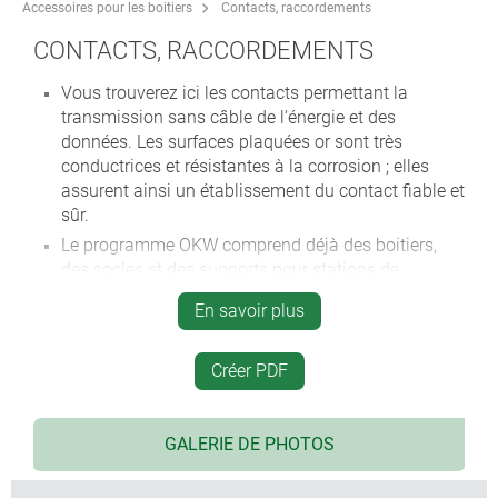
Accessoires pour les boitiers
Contacts, raccordements
CONTACTS, RACCORDEMENTS
Vous trouverez ici les contacts permettant la
transmission sans câble de l‘énergie et des
données. Les surfaces plaquées or sont très
conductrices et résistantes à la corrosion ; elles
assurent ainsi un établissement du contact fiable et
sûr.
Le programme OKW comprend déjà des boitiers,
des socles et des supports pour stations de
chargement externes préformées en vue de
En savoir plus
l‘utilisation de ces contacts. Ainsi, l‘utilisateur a la
possibilité de recharger ses accumulateurs et piles
se trouvant dans les appareils et de transférer des
Créer PDF
données sans avoir besoin de câble, une situation
idéale pour les appareils de communication
mobiles.
GALERIE DE PHOTOS
Ressorts de contact pour piles et raccords de piles.