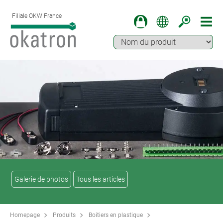
Filiale OKW France
Galerie de photos
Tous les articles
Homepage
Produits
Boitiers en plastique