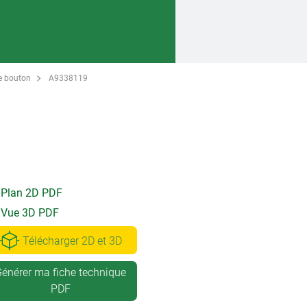
le bouton
A9338119
Plan 2D PDF
Vue 3D PDF
Télécharger 2D et 3D
énérer ma fiche technique
PDF