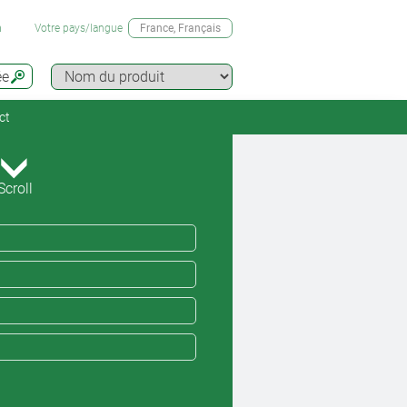
n
Votre pays/langue
France
, Français
ée
ct
Scroll