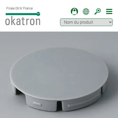
Filiale OKW France