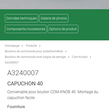
Données techniques
Galerie de photos
Composants/Accessoires
Options de produit
Homepage
Produits
Boutons de commande pour potentiomètres
Boutons de commande avec bague de serrage
Com-Knobs
A3240007
A3240007
CAPUCHON 40
Convenable pour bouton COM-KNOB 40. Montage du
capuchon facile.
Fourniture