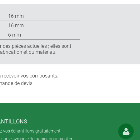
16 mm
16 mm
6 mm
 des pièces actuelles ; elles sont
fabrication et du matériau.
 à recevoir vos composants.
mande de devis.
NTILLONS
 vos échantillons gratuitement !
 sur le symbole du panier pour ajouter