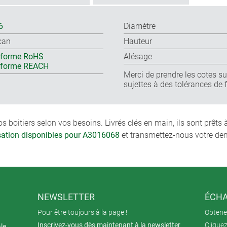
6
Diamètre
can
Hauteur
forme RoHS
Alésage
nforme REACH
Merci de prendre les cotes sur
sujettes à des tolérances de 
boitiers selon vos besoins. Livrés clés en main, ils sont prêts
isation disponibles pour A3016068
et transmettez-nous votre de
NEWSLETTER
ÉCHA
Pour être toujours à la page !
Obtenez
Inscrivez-vous dès maintenant à la newsletter
Cliquez
ale