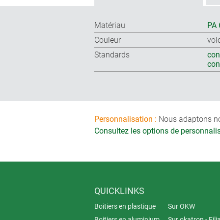
Matériau
PA 
Couleur
vol
Standards
con
co
Personnalisation :
Nous adaptons nos 
Consultez les options de personnal
QUICKLINKS
Boitiers en plastique
Sur OKW
Boitiers en aluminium
Sur okatron - Fili