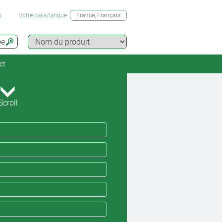
n
Votre pays/langue
France
, Français
ée
ct
Scroll