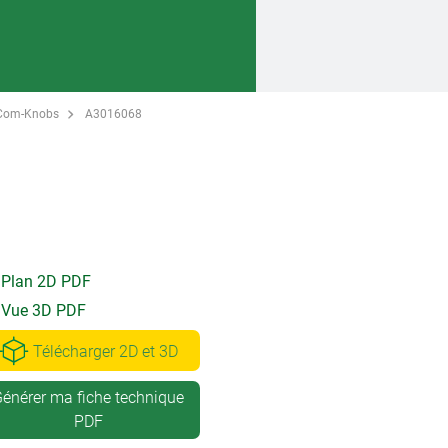
Com-Knobs
A3016068
Plan 2D PDF
Vue 3D PDF
Télécharger 2D et 3D
énérer ma fiche technique
PDF