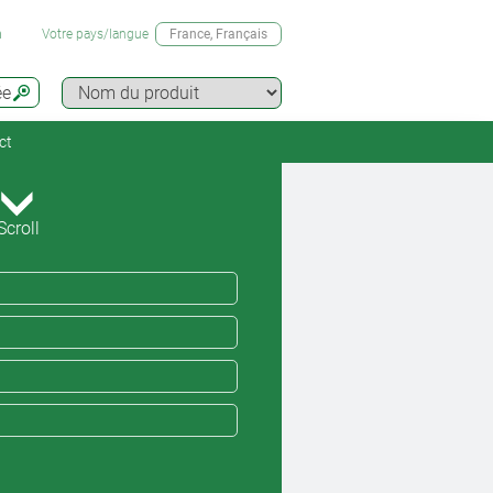
n
Votre pays/langue
France
, Français
ée
ct
Scroll