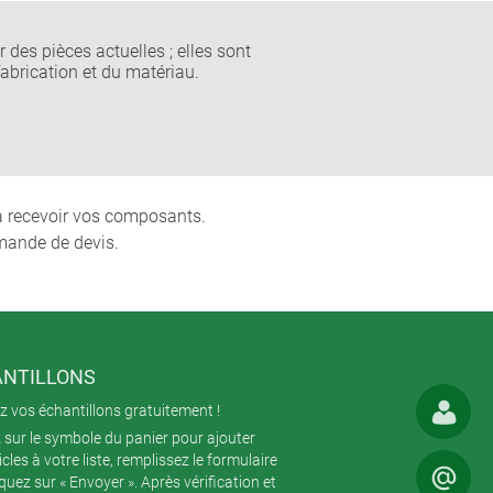
 des pièces actuelles ; elles sont
fabrication et du matériau.
 à recevoir vos composants.
mande de devis.
NTILLONS
 vos échantillons gratuitement !
 sur le symbole du panier pour ajouter
icles à votre liste, remplissez le formulaire
iquez sur « Envoyer ». Après vérification et