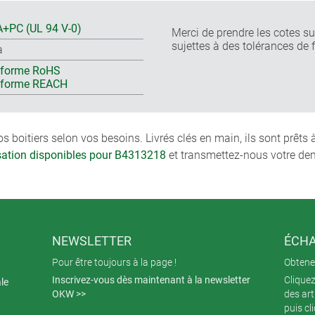
+PC (UL 94 V-0)
Merci de prendre les cotes sur
sujettes à des tolérances de 
a
forme RoHS
nforme REACH
boitiers selon vos besoins. Livrés clés en main, ils sont prêts
isation disponibles pour B4313218
et transmettez-nous votre de
NEWSLETTER
ÉCHA
Pour être toujours à la page !
Obtenez
Inscrivez-vous dès maintenant à la newsletter
Cliquez
ale
OKW >>
des art
puis cl