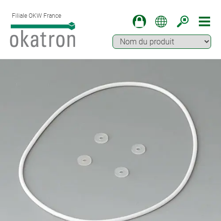
Filiale OKW France