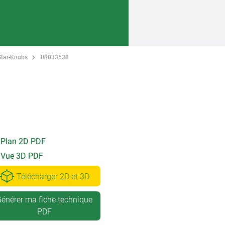
Star-Knobs
B8033638
Plan 2D PDF
Vue 3D PDF
Télécharger 2D et 3D
énérer ma fiche technique
PDF