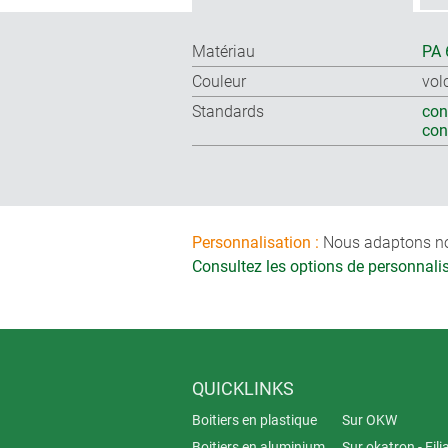
Matériau
PA 
Couleur
vol
Standards
con
co
Personnalisation :
Nous adaptons nos 
Consultez les options de personnal
QUICKLINKS
Boitiers en plastique
Sur OKW
Boitiers en aluminium
Sur okatron - Fili