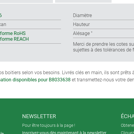
6
Diamètre
can
Hauteur
forme RoHS
Alésage ″
nforme REACH
Merci de prendre les cotes sur
sujettes à des tolérances de 
boitiers selon vos besoins. Livrés clés en main, ils sont prêts
isation disponibles pour B8033638
et transmettez-nous votre de
NEWSLETTER
ÉCHA
Pour être toujours à la page !
Obtenez
Inscrivez-vous dès maintenant à la newsletter
Cliquez
ale