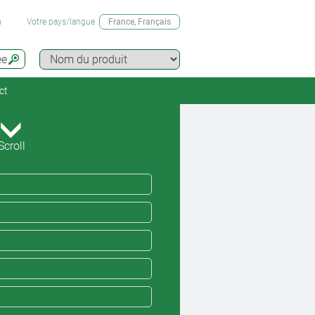
n
Votre pays/langue
France
, Français
ée
ct
Scroll