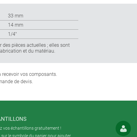
33 mm
14 mm
1/4″
 des pièces actuelles ; elles sont
fabrication et du matériau.
 à recevoir vos composants.
mande de devis.
NTILLONS
 vos échantillons gratuitement !
 sur le symbole du panier pour ajouter