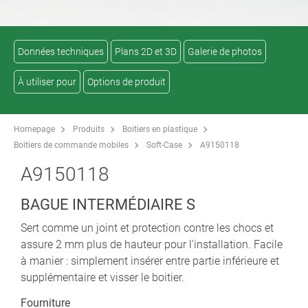
Données techniques
Plans 2D et 3D
Galerie de photos
À utiliser pour
Options de produit
Homepage
Produits
Boitiers en plastique
Boitiers de commande mobiles
Soft-Case
A9150118
A9150118
BAGUE INTERMÉDIAIRE S
Sert comme un joint et protection contre les chocs et
assure 2 mm plus de hauteur pour l'installation. Facile
à manier : simplement insérer entre partie inférieure et
supplémentaire et visser le boitier.
Fourniture