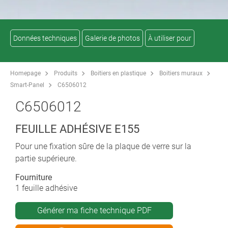
Données techniques
Galerie de photos
À utiliser pour
Homepage
Produits
Boitiers en plastique
Boitiers muraux
Smart-Panel
C6506012
C6506012
FEUILLE ADHÉSIVE E155
Pour une fixation sûre de la plaque de verre sur la
partie supérieure.
Fourniture
1 feuille adhésive
Générer ma fiche technique PDF