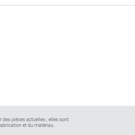
 des pièces actuelles ; elles sont
fabrication et du matériau.