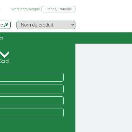
n
Votre pays/langue
France
, Français
ée
ct
Scroll