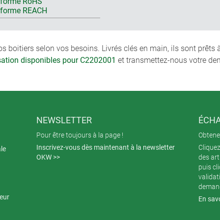
forme RoHS
nforme REACH
boitiers selon vos besoins. Livrés clés en main, ils sont prêts
isation disponibles pour C2202001
et transmettez-nous votre de
NEWSLETTER
ÉCHA
Pour être toujours à la page !
Obtenez
Inscrivez-vous dès maintenant à la newsletter
Cliquez
ale
OKW >>
des art
puis cl
validat
demand
teur
En savo