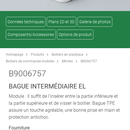
Données techniques
Plans 2D et 3D
Galerie de photos
Composants/Accessoires
Options de produit
Homepage
Produits
Boitiers en plastique
Boitiers de commande mobiles
Minitec
B9006757
B9006757
BAGUE INTERMÉDIAIRE EL
Module : Il suffit de l'insérer entre la partie inférieure et
la partie supérieure et de visser le boitier. Bague TPE
assure un touche agréable, une bonne prise en main et
protection antichoc.
Fourniture