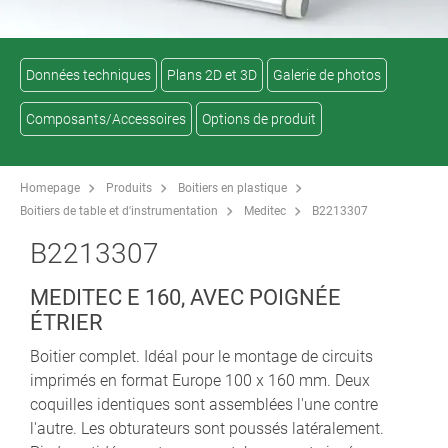
Données techniques
Plans 2D et 3D
Galerie de photos
Composants/Accessoires
Options de produit
Homepage
Produits
Boitiers en plastique
Boitiers de table et d'instrumentation
Meditec
B2213307
B2213307
MEDITEC E 160, AVEC POIGNÉE
ÉTRIER
Boitier complet. Idéal pour le montage de circuits
imprimés en format Europe 100 x 160 mm. Deux
coquilles identiques sont assemblées l'une contre
l'autre. Les obturateurs sont poussés latéralement.