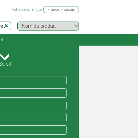
n
Votre pays/langue
France
, Français
ée
ct
Scroll