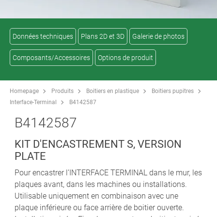
Données techniques
Plans 2D et 3D
Galerie de photos
Composants/Accessoires
Options de produit
Homepage
Produits
Boitiers en plastique
Boitiers pupitres
Interface-Terminal
B4142587
B4142587
KIT D'ENCASTREMENT S, VERSION
PLATE
Pour encastrer l’INTERFACE TERMINAL dans le mur, les
plaques avant, dans les machines ou installations.
Utilisable uniquement en combinaison avec une
plaque inférieure ou face arrière de boitier ouverte.