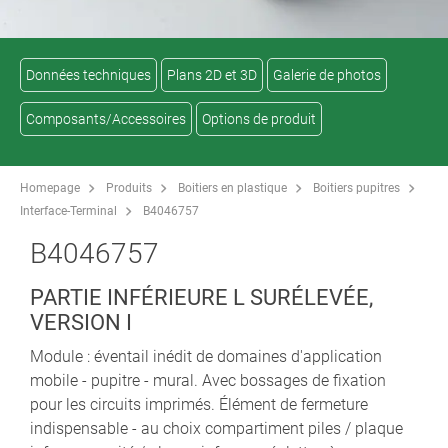
Données techniques
Plans 2D et 3D
Galerie de photos
Composants/Accessoires
Options de produit
Homepage
Produits
Boitiers en plastique
Boitiers pupitres
Interface-Terminal
B4046757
B4046757
PARTIE INFÉRIEURE L SURÉLEVÉE,
VERSION I
Module : éventail inédit de domaines d'application
mobile - pupitre - mural. Avec bossages de fixation
pour les circuits imprimés. Élément de fermeture
indispensable - au choix compartiment piles / plaque