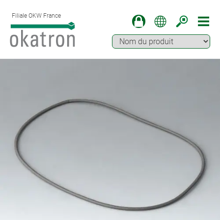
Filiale OKW France