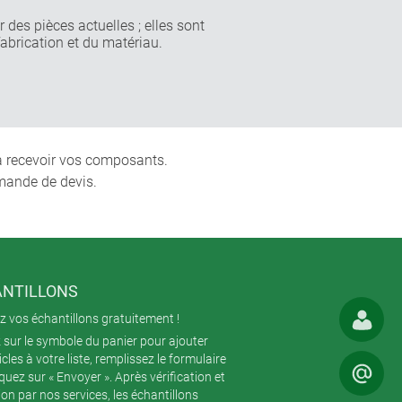
 des pièces actuelles ; elles sont
fabrication et du matériau.
 à recevoir vos composants.
mande de devis.
NTILLONS
 vos échantillons gratuitement !
 sur le symbole du panier pour ajouter
icles à votre liste, remplissez le formulaire
iquez sur « Envoyer ». Après vérification et
ion par nos services, les échantillons