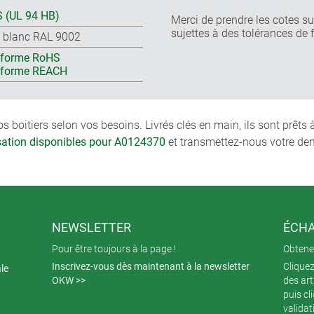
 (UL 94 HB)
Merci de prendre les cotes sur
sujettes à des tolérances de 
s blanc RAL 9002
forme RoHS
nforme REACH
boitiers selon vos besoins. Livrés clés en main, ils sont prêts
isation disponibles pour A0124370
et transmettez-nous votre de
NEWSLETTER
ÉCHA
Pour être toujours à la page !
Obtenez
Inscrivez-vous dès maintenant à la newsletter
Cliquez
ale
OKW >>
des art
puis cl
validat