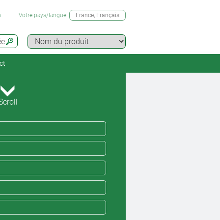
n
Votre pays/langue
France
, Français
ée
ct
Scroll