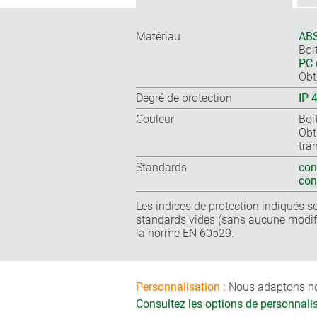
Matériau
ABS
Boit
PC 
Obt
Degré de protection
IP 
Couleur
Boi
Obt
tra
Standards
con
co
Les indices de protection indiqués se
standards vides (sans aucune modifi
la norme EN 60529.
Personnalisation :
Nous adaptons nos 
Consultez les options de personnal