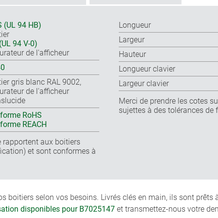
 (UL 94 HB)
Longueur
ier
Largeur
(UL 94 V-0)
urateur de l'afficheur
Hauteur
40
Longueur clavier
tier gris blanc RAL 9002,
Largeur clavier
urateur de l'afficheur
nslucide
Merci de prendre les cotes sur
sujettes à des tolérances de 
forme RoHS
nforme REACH
 rapportent aux boitiers
cation) et sont conformes à
boitiers selon vos besoins. Livrés clés en main, ils sont prêts
isation disponibles pour B7025147
et transmettez-nous votre de