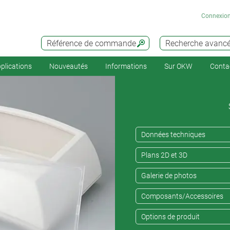
Connexio
Référence de commande
Recherche avanc
plications
Nouveautés
Informations
Sur OKW
Conta
Données techniques
Plans 2D et 3D
Galerie de photos
Composants/Accessoires
Options de produit