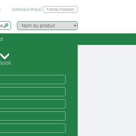
n
Votre pays/langue
France
, Français
ée
ct
Scroll