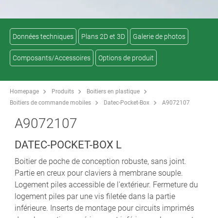
Données techniques
Plans 2D et 3D
Galerie de photos
Composants/Accessoires
Options de produit
Homepage
Produits
Boitiers en plastique
Boitiers de commande mobiles
Datec-Pocket-Box
A9072107
A9072107
DATEC-POCKET-BOX L
Boitier de poche de conception robuste, sans joint.
Partie en creux pour claviers à membrane souple.
Logement piles accessible de l'extérieur. Fermeture du
logement piles par une vis filetée dans la partie
inférieure. Inserts de montage pour circuits imprimés