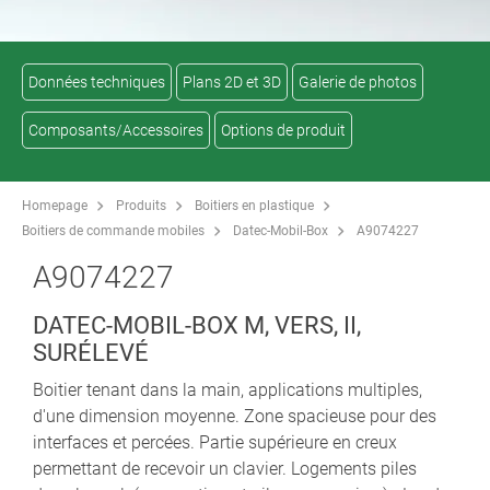
Données techniques
Plans 2D et 3D
Galerie de photos
Composants/Accessoires
Options de produit
Homepage
Produits
Boitiers en plastique
Boitiers de commande mobiles
Datec-Mobil-Box
A9074227
A9074227
DATEC-MOBIL-BOX M, VERS, II,
SURÉLEVÉ
Boitier tenant dans la main, applications multiples,
d'une dimension moyenne. Zone spacieuse pour des
interfaces et percées. Partie supérieure en creux
permettant de recevoir un clavier. Logements piles