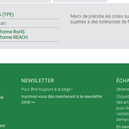
 (TPE)
Merci de prendre les cotes sur
sujettes à des tolérances de 
can
forme RoHS
nforme REACH
NEWSLETTER
ÉCHA
Pour être toujours à la page !
Obtenez
Inscrivez-vous dès maintenant à la newsletter
Cliquez
ale
OKW >>
des art
puis cl
validat
demand
teur
En savo