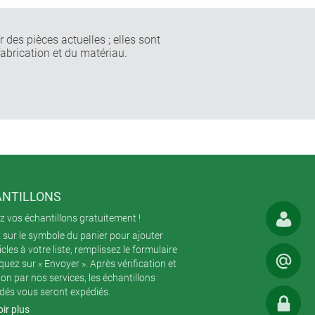
 des pièces actuelles ; elles sont
fabrication et du matériau.
NTILLONS
 vos échantillons gratuitement !
 sur le symbole du panier pour ajouter
icles à votre liste, remplissez le formulaire
iquez sur « Envoyer ». Après vérification et
ion par nos services, les échantillons
és vous seront expédiés.
ir plus