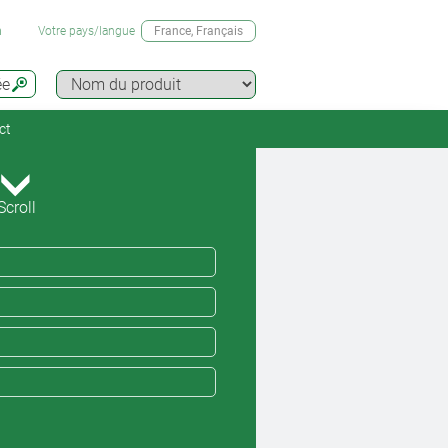
n
Votre pays/langue
France
, Français
ée
ct
Scroll