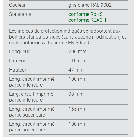
Couleur
gris blanc RAL 9002
Standards
conforme RoHS
conforme REACH
Les indices de protection indiqués se rapportent aux
boitiers standards vides (sans aucune modification) et
sont conformes à la norme EN 60529.
Longueur
206 mm
Largeur
110 mm
Hauteur
47 mm
Long. circuit imprimé,
100 mm
partie inférieure
Larg. circuit imprimé,
98 mm
partie inférieure
Long. circuit imprimé,
165 mm
partie supérieure
Long. circuit imprimé,
100 mm
partie supérieure