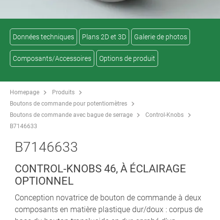
Données techniques
Plans 2D et 3D
Galerie de photos
Composants/Accessoires
Options de produit
Homepage
Produits
Boutons de commande pour potentiomètres
Boutons de commande avec bague de serrage
Control-Knobs
B7146633
B7146633
CONTROL-KNOBS 46, À ÉCLAIRAGE
OPTIONNEL
Conception novatrice de bouton de commande à deux
composants en matière plastique dur/doux : corpus de