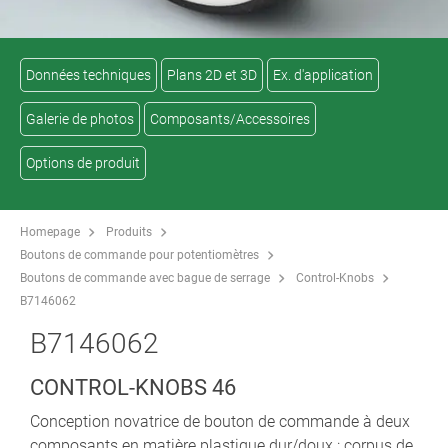
Données techniques
Plans 2D et 3D
Ex. d'application
Galerie de photos
Composants/Accessoires
Options de produit
Homepage
Produits
Boutons de commande pour potentiomètres
Boutons de commande avec bague de serrage
Control-Knobs
B7146062
B7146062
CONTROL-KNOBS 46
Conception novatrice de bouton de commande à deux
composants en matière plastique dur/doux : corpus de