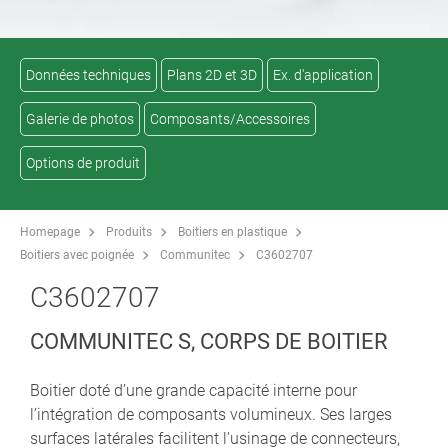
Données techniques
Plans 2D et 3D
Ex. d'application
Galerie de photos
Composants/Accessoires
Options de produit
Homepage
Produits
Boitiers en plastique
Boitiers avec poignée
Communitec
C3602707
C3602707
COMMUNITEC S, CORPS DE BOITIER
Boitier doté d’une grande capacité interne pour
l’intégration de composants volumineux. Ses larges
surfaces latérales facilitent l’usinage de connecteurs,