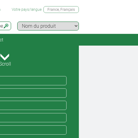
n
Votre pays/langue
France
, Français
ée
ct
Scroll