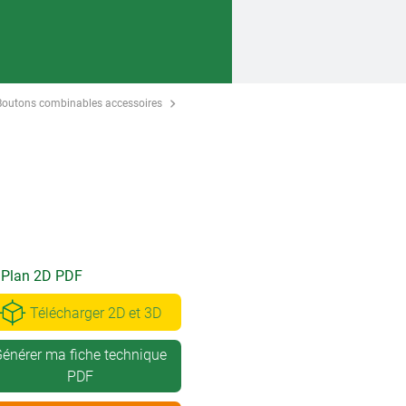
Boutons combinables accessoires
Plan 2D PDF
Télécharger 2D et 3D
énérer ma fiche technique
PDF