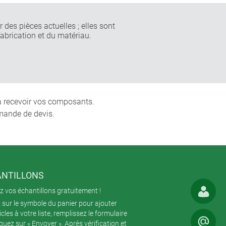
 des pièces actuelles ; elles sont
fabrication et du matériau.
 à recevoir vos composants.
mande de devis.
NTILLONS
 vos échantillons gratuitement !
 sur le symbole du panier pour ajouter
icles à votre liste, remplissez le formulaire
iquez sur « Envoyer ». Après vérification et