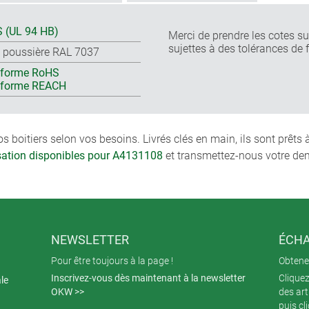
 (UL 94 HB)
Merci de prendre les cotes sur
sujettes à des tolérances de 
s poussière RAL 7037
forme RoHS
nforme REACH
boitiers selon vos besoins. Livrés clés en main, ils sont prêts
isation disponibles pour A4131108
et transmettez-nous votre de
NEWSLETTER
ÉCHA
Pour être toujours à la page !
Obtenez
Inscrivez-vous dès maintenant à la newsletter
Cliquez
ale
OKW >>
des art
puis cl