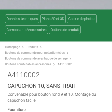
Données techniques
Plans 2D et 3D
Galerie de photos
Composants/Accessoires
Options de produit
Homepage
Produits
Boutons de commande pour potentiomètres
Boutons de commande avec bague de serrage
Boutons combinables accessoires
A4110002
A4110002
CAPUCHON 10, SANS TRAIT
Convenable pour bouton rond 9 et 10. Montage du
capuchon facile.
Fourniture