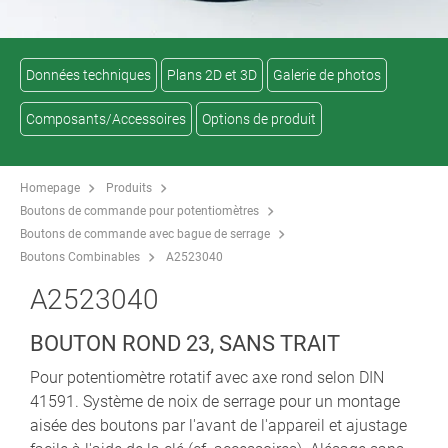
Données techniques
Plans 2D et 3D
Galerie de photos
Composants/Accessoires
Options de produit
Homepage
Produits
Boutons de commande pour potentiomètres
Boutons de commande avec bague de serrage
Boutons Combinables
A2523040
A2523040
BOUTON ROND 23, SANS TRAIT
Pour potentiomètre rotatif avec axe rond selon DIN
41591. Système de noix de serrage pour un montage
aisée des boutons par l'avant de l'appareil et ajustage