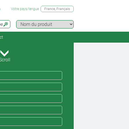
n
Votre pays/langue
France
, Français
ée
ct
Scroll