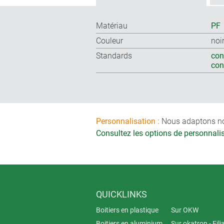
Matériau
PF
Couleur
noi
Standards
con
co
Personnalisation :
Nous adaptons nos 
Consultez les options de personnal
QUICKLINKS
Boitiers en plastique
Sur OKW
Boitiers en aluminium
Sur okatron - Fili