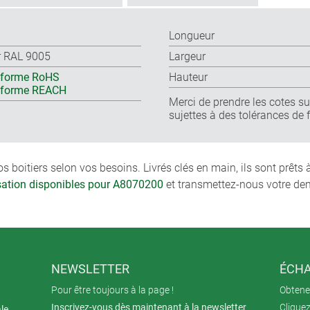
Longueur
r RAL 9005
Largeur
forme RoHS
Hauteur
nforme REACH
Merci de prendre les cotes sur
sujettes à des tolérances de 
boitiers selon vos besoins. Livrés clés en main, ils sont prêts
isation disponibles pour A8070200
et transmettez-nous votre de
NEWSLETTER
ÉCHA
Pour être toujours à la page !
Obtenez
Inscrivez-vous dès maintenant à la newsletter
Cliquez
ale