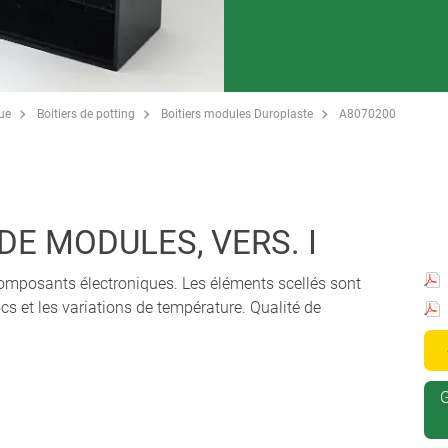
que
Boitiers de potting
Boitiers modules Duroplaste
A8070200
DE MODULES, VERS. I
composants électroniques. Les éléments scellés sont
cs et les variations de température. Qualité de
G