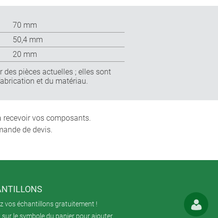
70 mm
50,4 mm
20 mm
 des pièces actuelles ; elles sont
fabrication et du matériau.
 à recevoir vos composants.
mande de devis.
NTILLONS
 vos échantillons gratuitement !
 sur le symbole du panier pour ajouter