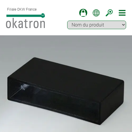
Filiale OKW France