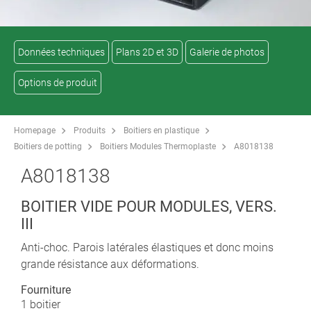
Données techniques
Plans 2D et 3D
Galerie de photos
Options de produit
Homepage
Produits
Boitiers en plastique
Boitiers de potting
Boitiers Modules Thermoplaste
A8018138
A8018138
BOITIER VIDE POUR MODULES, VERS.
III
Anti-choc. Parois latérales élastiques et donc moins
grande résistance aux déformations.
Fourniture
1 boitier