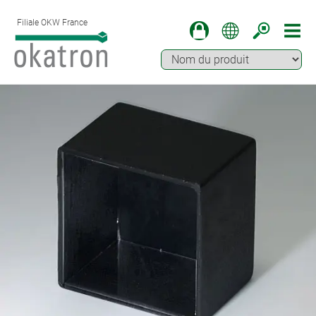
Filiale OKW France