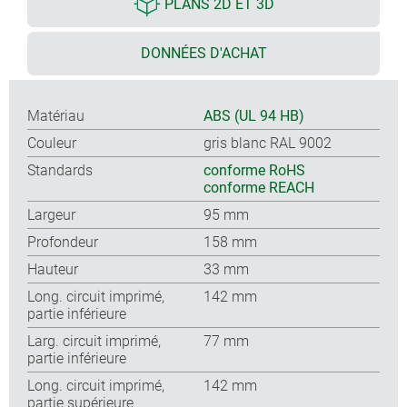
PLANS 2D ET 3D
DONNÉES D'ACHAT
Matériau
ABS (UL 94 HB)
Couleur
gris blanc RAL 9002
Standards
conforme RoHS
conforme REACH
Largeur
95 mm
Profondeur
158 mm
Hauteur
33 mm
Long. circuit imprimé,
142 mm
partie inférieure
Larg. circuit imprimé,
77 mm
partie inférieure
Long. circuit imprimé,
142 mm
partie supérieure