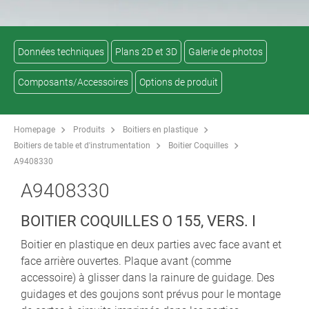
Données techniques
Plans 2D et 3D
Galerie de photos
Composants/Accessoires
Options de produit
Homepage
Produits
Boitiers en plastique
Boitiers de table et d'instrumentation
Boitier Coquilles
A9408330
A9408330
BOITIER COQUILLES O 155, VERS. I
Boitier en plastique en deux parties avec face avant et
face arrière ouvertes. Plaque avant (comme
accessoire) à glisser dans la rainure de guidage. Des
guidages et des goujons sont prévus pour le montage