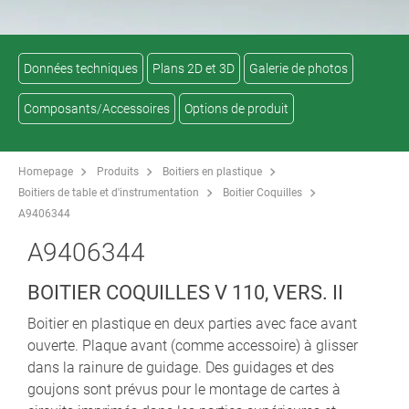
Données techniques
Plans 2D et 3D
Galerie de photos
Composants/Accessoires
Options de produit
Homepage
Produits
Boitiers en plastique
Boitiers de table et d'instrumentation
Boitier Coquilles
A9406344
A9406344
BOITIER COQUILLES V 110, VERS. II
Boitier en plastique en deux parties avec face avant
ouverte. Plaque avant (comme accessoire) à glisser
dans la rainure de guidage. Des guidages et des
goujons sont prévus pour le montage de cartes à