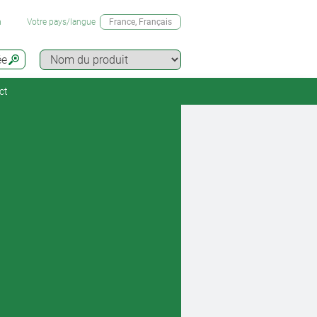
n
Votre pays/langue
France
, Français
ée
ct