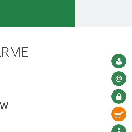
ARME
KW