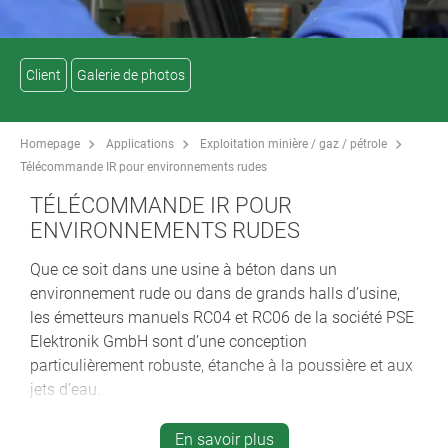
Client
Galerie de photos
Homepage
Applications
Exploitation minière / gaz / pétrole
Télécommande IR pour environnements rudes
TÉLÉCOMMANDE IR POUR
ENVIRONNEMENTS RUDES
Que ce soit dans une usine à béton dans un
environnement rude ou dans de grands halls d’usine,
les émetteurs manuels RC04 et RC06 de la société PSE
Elektronik GmbH sont d’une conception
particulièrement robuste, étanche à la poussière et aux
jets d’eau.
Ils conviennent de façon idéale à la commande de
portails ou de convoyeurs à bande pilotés depuis un
En savoir plus