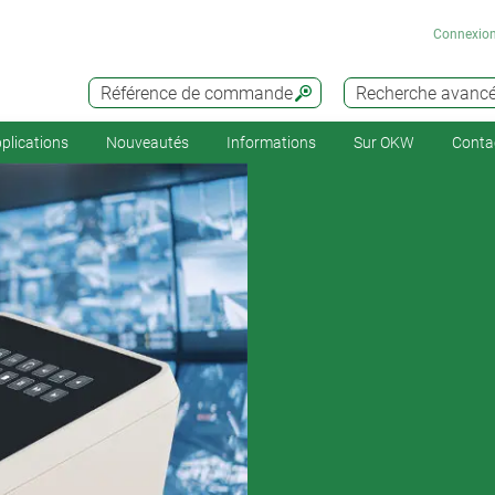
Connexio
Référence de commande
Recherche avanc
plications
Nouveautés
Informations
Sur OKW
Conta