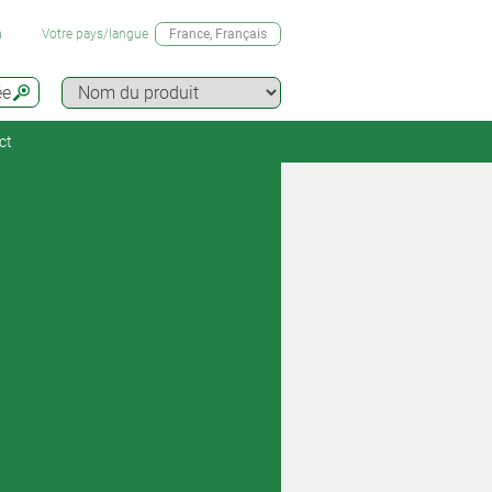
n
Votre pays/langue
France
, Français
ée
ct