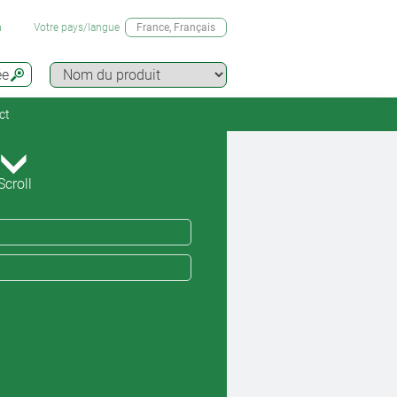
n
Votre pays/langue
France
, Français
ée
ct
Scroll