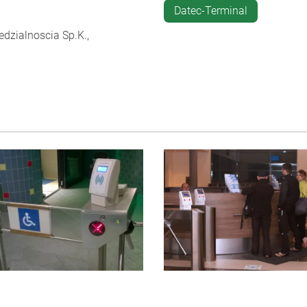
Datec-Terminal
zialnoscia Sp.K.,