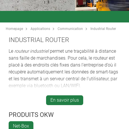
Homepage
Applications
Communication
Industrial Router
INDUSTRIAL ROUTER
Le
routeur industriel
permet une traçabilité à distance
sans faille de marchandises. Pour cela, le routeur est
placé à des endroits clés fixes dans l’entreprise d’où il
récupère automatiquement les données de smart-tags
et les transmet à un serveur central de l’utilisateur, par
exemple via bluetooth ou LAN/WIFI.
Les balises appelées "Tagfinder" peuvent être
paramétrées de manière spécifique au client et
En savoir plus
déclenchent une alerte dans la centrale en cas
d’évènements indésirables. Les données transférées
PRODUITS OKW
peuvent être : la position actuelle, la température,
Net-Box
l’humidité, etc. L’appareil convient pour les