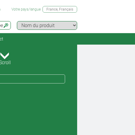
n
Votre pays/langue
France
, Français
ée
ct
Scroll