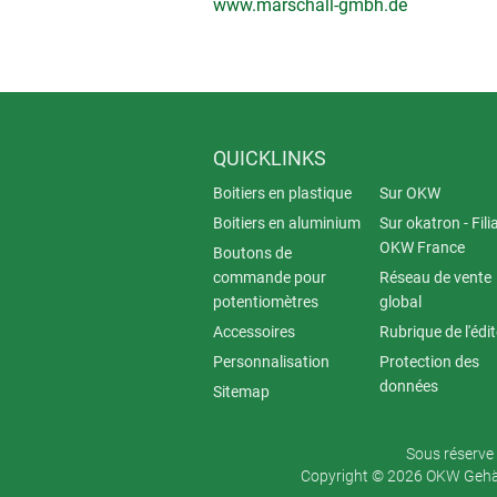
www.marschall-gmbh.de
QUICKLINKS
Boitiers en plastique
Sur OKW
Boitiers en aluminium
Sur okatron - Fili
OKW France
Boutons de
commande pour
Réseau de vente
potentiomètres
global
Accessoires
Rubrique de l'édi
Personnalisation
Protection des
données
Sitemap
Sous réserve 
Copyright © 2026 OKW Gehäu