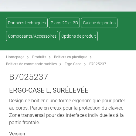
Données techniques
Plans 2D et 3D
Galerie de photos
Composants/Accessoires
Options de produit
Homepage
Produits
Boitiers en plastique
Boitiers de commande mobiles
Ergo-Case
B7025237
B7025237
ERGO-CASE L, SURÉLEVÉE
Design de boitier d'une forme ergonomique pour porter
au corps. Partie en creux pour la protection du clavier.
Zone transversal pour des interfaces individuelles à la
partie frontale.
Version